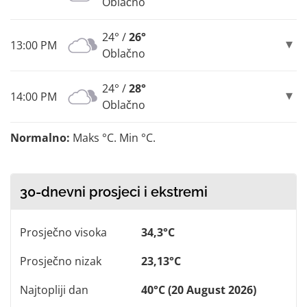
Oblačno
24° /
26°
13:00 PM
Oblačno
24° /
28°
14:00 PM
Oblačno
Normalno:
Maks °C. Min °C.
30-dnevni prosjeci i ekstremi
Prosječno visoka
34,3°C
Prosječno nizak
23,13°C
Najtopliji dan
40°C (20 August 2026)