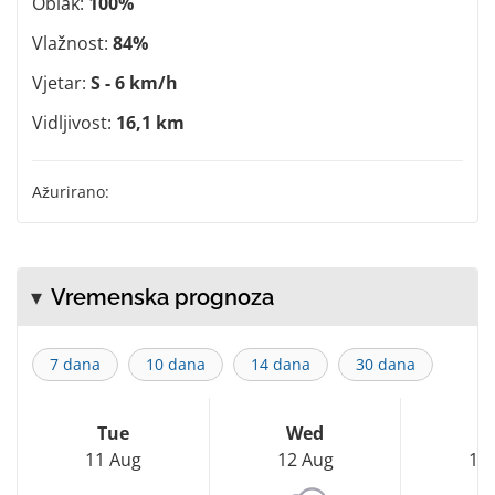
Oblak:
100%
Vlažnost:
84%
Vjetar:
S - 6 km/h
Vidljivost:
16,1 km
Ažurirano:
Vremenska prognoza
7 dana
10 dana
14 dana
30 dana
Tue
Wed
T
11 Aug
12 Aug
13