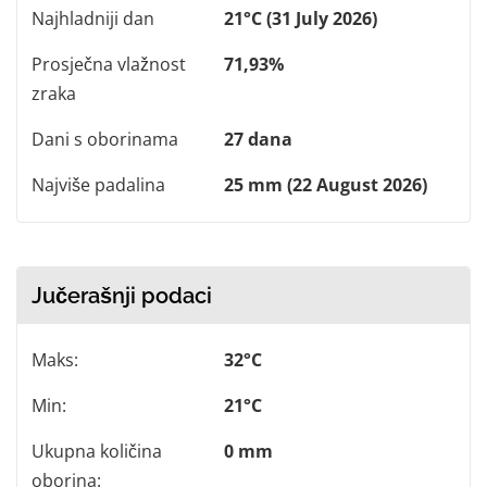
Najhladniji dan
21°C (31 July 2026)
Prosječna vlažnost
71,93%
zraka
Dani s oborinama
27 dana
Najviše padalina
25 mm (22 August 2026)
Jučerašnji podaci
Maks:
32°C
Min:
21°C
Ukupna količina
0 mm
oborina: