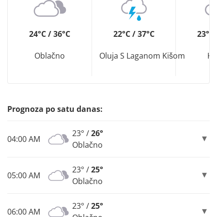
24°C / 36°C
22°C / 37°C
23°C 
Oblačno
Oluja S Laganom Kišom
Ki
Prognoza po satu danas:
23° /
26°
04:00 AM
Oblačno
23° /
25°
05:00 AM
Oblačno
23° /
25°
06:00 AM