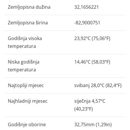
Zemljopisna dužina
32,1656221
Zemljopisna širina
-82,9000751
Godišnja visoka
23,92ºC (75,06ºF)
temperatura
Niska godišnja
14,46ºC (58,03ºF)
temperatura
Najtopliji mjesec
svibanj 28,0ºC (82,4ºF)
Najhladniji mjesec
siječnja 4,57ºC
(40,23ºF)
Godišnje oborine
32,75mm (1,29in)