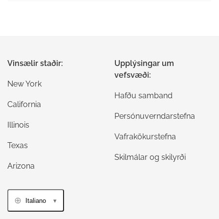
Vinsælir staðir:
Upplýsingar um
vefsvæði:
New York
Hafðu samband
California
Persónuverndarstefna
Illinois
Vafrakökurstefna
Texas
Skilmálar og skilyrði
Arizona
Italiano