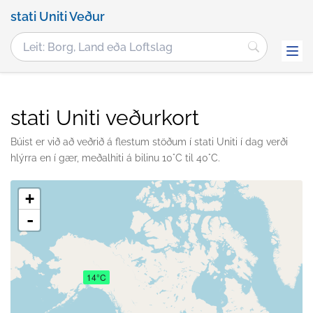
stati Uniti Veður
stati Uniti veðurkort
Búist er við að veðrið á flestum stöðum í stati Uniti í dag verði
hlýrra en í gær, meðalhiti á bilinu 10°C til 40°C.
+
-
14°C