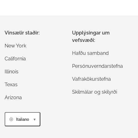
Vinsælir staðir:
Upplýsingar um
vefsvæði:
New York
Hafðu samband
California
Persónuverndarstefna
Illinois
Vafrakökurstefna
Texas
Skilmálar og skilyrði
Arizona
Italiano