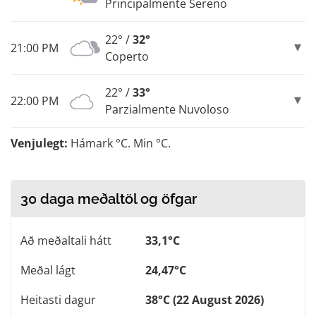
Principalmente Sereno
22° /
32°
21:00 PM
Coperto
22° /
33°
22:00 PM
Parzialmente Nuvoloso
Venjulegt:
Hámark °C. Min °C.
30 daga meðaltöl og öfgar
Að meðaltali hátt
33,1°C
Meðal lágt
24,47°C
Heitasti dagur
38°C (22 August 2026)