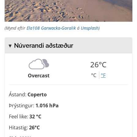
(Mynd eftir
Ela108 Garwacka-Goralik
á
Unsplash
)
Núverandi aðstæður
26°C
°C
°F
Overcast
Ástand:
Coperto
Þrýstingur:
1.016 hPa
Feel like:
32 °C
Hitastig:
26°C