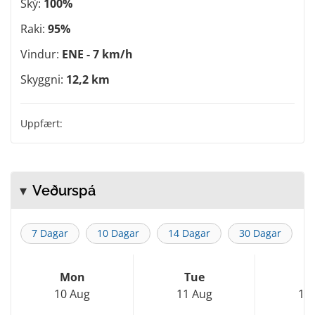
Ský:
100%
Raki:
95%
Vindur:
ENE - 7 km/h
Skyggni:
12,2 km
Uppfært:
Veðurspá
7 Dagar
10 Dagar
14 Dagar
30 Dagar
Mon
Tue
W
10 Aug
11 Aug
12