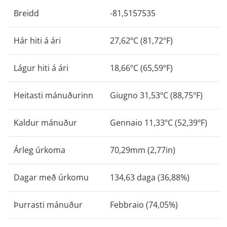
Breidd
-81,5157535
Hár hiti á ári
27,62ºC (81,72ºF)
Lágur hiti á ári
18,66ºC (65,59ºF)
Heitasti mánuðurinn
Giugno 31,53ºC (88,75ºF)
Kaldur mánuður
Gennaio 11,33ºC (52,39ºF)
Árleg úrkoma
70,29mm (2,77in)
Dagar með úrkomu
134,63 daga (36,88%)
Þurrasti mánuður
Febbraio (74,05%)