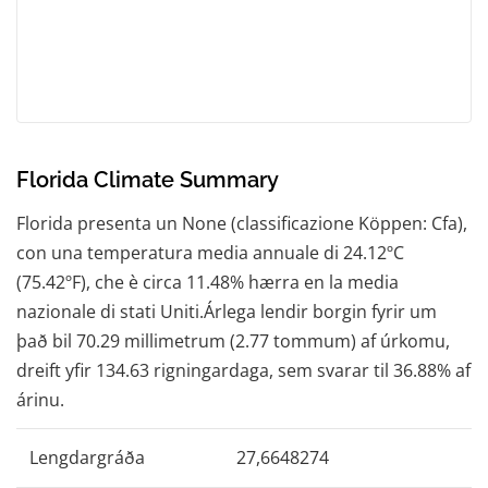
Florida Climate Summary
Florida presenta un None (classificazione Köppen: Cfa),
con una temperatura media annuale di 24.12ºC
(75.42ºF), che è circa 11.48% hærra en la media
nazionale di stati Uniti.Árlega lendir borgin fyrir um
það bil 70.29 millimetrum (2.77 tommum) af úrkomu,
dreift yfir 134.63 rigningardaga, sem svarar til 36.88% af
árinu.
Lengdargráða
27,6648274