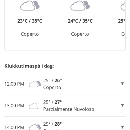
23°C / 35°C
24°C / 35°C
25°C 
Coperto
Coperto
Cop
Klukkutímaspá í dag:
25° /
26°
12:00 PM
Coperto
25° /
27°
13:00 PM
Parzialmente Nuvoloso
25° /
28°
14:00 PM