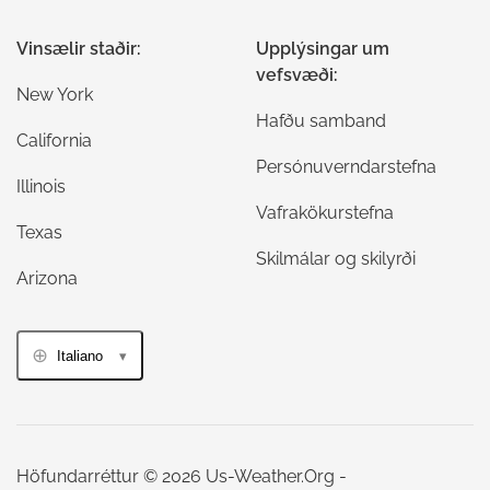
Vinsælir staðir:
Upplýsingar um
vefsvæði:
New York
Hafðu samband
California
Persónuverndarstefna
Illinois
Vafrakökurstefna
Texas
Skilmálar og skilyrði
Arizona
Italiano
Höfundarréttur © 2026 Us-Weather.Org -