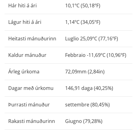
Hár hiti á ári
10,1ºC (50,18ºF)
Lágur hiti á ári
1,14ºC (34,05ºF)
Heitasti mánuðurinn
Luglio 25,09ºC (77,16ºF)
Kaldur mánuður
Febbraio -11,69ºC (10,96ºF)
Árleg úrkoma
72,09mm (2,84in)
Dagar með úrkomu
146,91 daga (40,25%)
Þurrasti mánuður
settembre (80,45%)
Rakasti mánuðurinn
Giugno (79,28%)