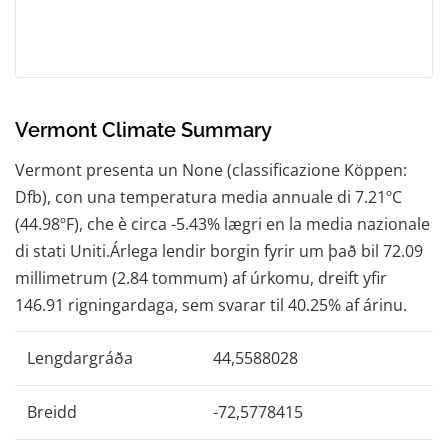
Vermont Climate Summary
Vermont presenta un None (classificazione Köppen:
Dfb), con una temperatura media annuale di 7.21ºC
(44.98ºF), che è circa -5.43% lægri en la media nazionale
di stati Uniti.Árlega lendir borgin fyrir um það bil 72.09
millimetrum (2.84 tommum) af úrkomu, dreift yfir
146.91 rigningardaga, sem svarar til 40.25% af árinu.
Lengdargráða
44,5588028
Breidd
-72,5778415