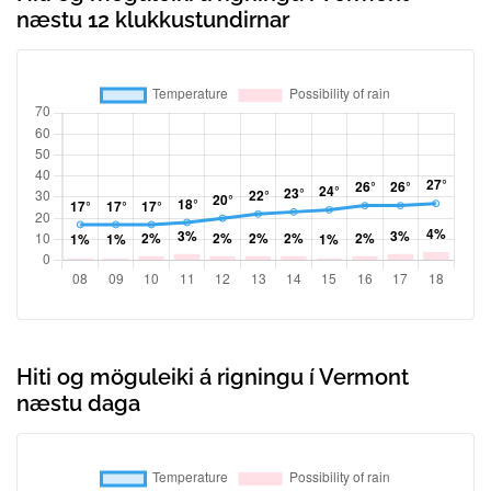
næstu 12 klukkustundirnar
Hiti og möguleiki á rigningu í Vermont
næstu daga