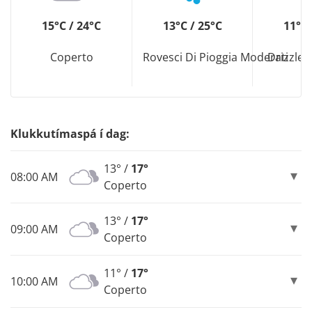
15°C / 24°C
13°C / 25°C
11°C 
Coperto
Rovesci Di Pioggia Moderati
Drizzle
Klukkutímaspá í dag:
13° /
17°
08:00 AM
Coperto
13° /
17°
09:00 AM
Coperto
11° /
17°
10:00 AM
Coperto