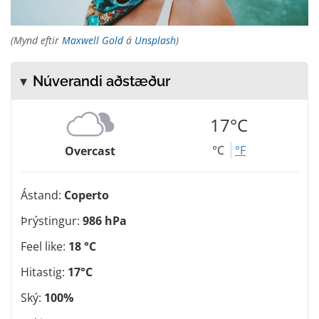
(Mynd eftir
Maxwell Gold
á
Unsplash
)
Núverandi aðstæður
17°C
°C
°F
Overcast
Ástand:
Coperto
Þrýstingur:
986 hPa
Feel like:
18 °C
Hitastig:
17°C
Ský:
100%