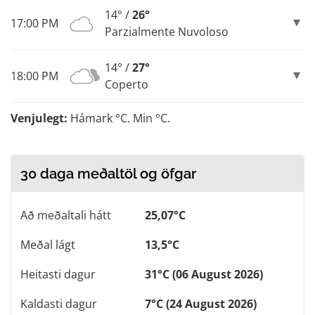
14° /
26°
17:00 PM
Parzialmente Nuvoloso
14° /
27°
18:00 PM
Coperto
Venjulegt:
Hámark °C. Min °C.
30 daga meðaltöl og öfgar
Að meðaltali hátt
25,07°C
Meðal lágt
13,5°C
Heitasti dagur
31°C (06 August 2026)
Kaldasti dagur
7°C (24 August 2026)