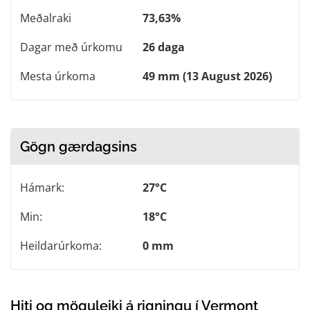
Meðalraki
73,63%
Dagar með úrkomu
26 daga
Mesta úrkoma
49 mm (13 August 2026)
Gögn gærdagsins
Hámark:
27°C
Min:
18°C
Heildarúrkoma:
0 mm
Hiti og möguleiki á rigningu í Vermont