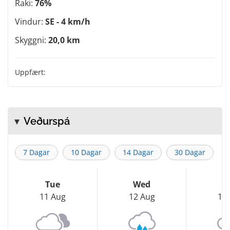
Raki:
76%
Vindur:
SE - 4 km/h
Skyggni:
20,0 km
Uppfært:
Veðurspá
7 Dagar
10 Dagar
14 Dagar
30 Dagar
Tue
Wed
T
11 Aug
12 Aug
13