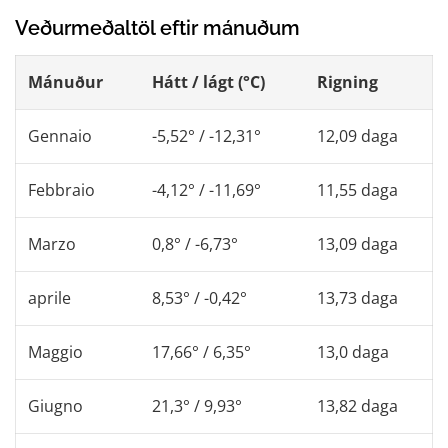
Veðurmeðaltöl eftir mánuðum
Mánuður
Hátt / lágt (°C)
Rigning
Gennaio
-5,52° / -12,31°
12,09 daga
Febbraio
-4,12° / -11,69°
11,55 daga
Marzo
0,8° / -6,73°
13,09 daga
aprile
8,53° / -0,42°
13,73 daga
Maggio
17,66° / 6,35°
13,0 daga
Giugno
21,3° / 9,93°
13,82 daga