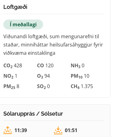
Loftgæði
Í meðallagi
Viðunandi loftgæði, sum mengunarefni til
staðar, minniháttar heilsufarsáhyggjur fyrir
viðkvæma einstaklinga
CO
428
CO
120
NH
0
2
3
NO
1
O
94
PM
10
2
3
10
PM
8
SO
0
CH
1.375
25
2
4
Sólarupprás / Sólsetur
11:39
01:51