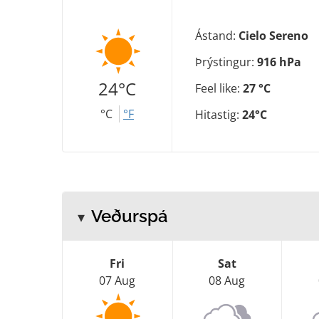
Ástand:
Cielo Sereno
Þrýstingur:
916 hPa
24°C
Feel like:
27 °C
°C
°F
Hitastig:
24°C
Veðurspá
Fri
Sat
07 Aug
08 Aug