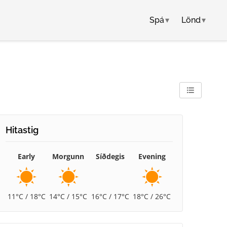
Spá
▾
Lönd
▾
Hitastig
Early
Morgunn
Síðdegis
Evening
11°C / 18°C
14°C / 15°C
16°C / 17°C
18°C / 26°C