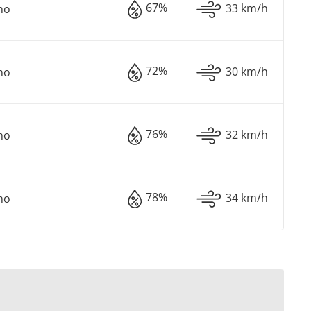
67%
33 km/h
no
72%
30 km/h
no
76%
32 km/h
no
78%
34 km/h
no