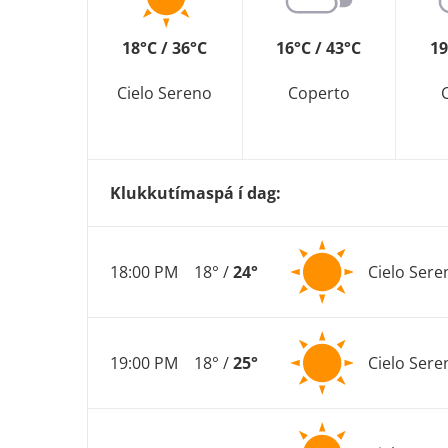
18°C / 36°C
16°C / 43°C
19
Cielo Sereno
Coperto
Klukkutímaspá í dag:
18:00 PM
18° /
24°
Cielo Sere
19:00 PM
18° /
25°
Cielo Sere