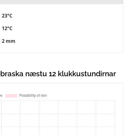
23°C
12°C
2 mm
Nebraska næstu 12 klukkustundirnar