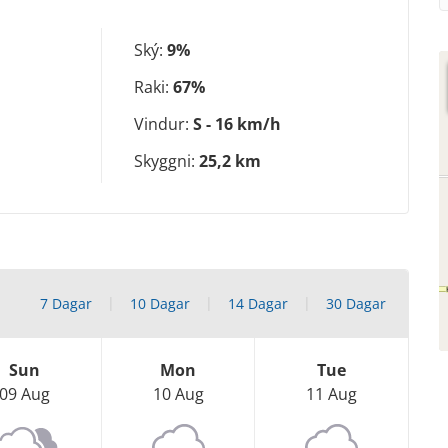
Ský:
9%
Raki:
67%
Vindur:
S - 16 km/h
Skyggni:
25,2 km
7 Dagar
10 Dagar
14 Dagar
30 Dagar
Sun
Mon
Tue
09 Aug
10 Aug
11 Aug