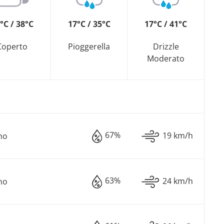
°C / 38°C
17°C / 35°C
17°C / 41°C
Coperto
Pioggerella
Drizzle
Moderato
67%
19 km/h
no
63%
24 km/h
no