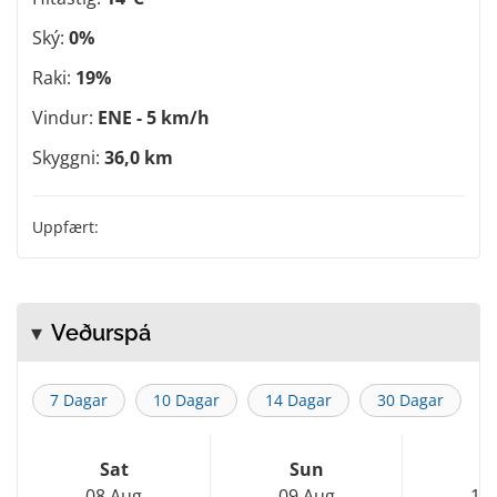
Ský:
0%
Raki:
19%
Vindur:
ENE - 5 km/h
Skyggni:
36,0 km
Uppfært:
Veðurspá
7 Dagar
10 Dagar
14 Dagar
30 Dagar
Sat
Sun
M
08 Aug
09 Aug
10