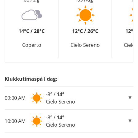
14°C / 28°C
12°C / 26°C
12°C 
Coperto
Cielo Sereno
Cielo
Klukkutímaspá í dag:
-8° /
14°
09:00 AM
Cielo Sereno
-8° /
14°
10:00 AM
Cielo Sereno