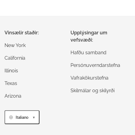
Vinsælir staðir:
Upplýsingar um
vefsvæði:
New York
Hafðu samband
California
Persónuverndarstefna
Illinois
Vafrakökurstefna
Texas
Skilmálar og skilyrði
Arizona
Italiano