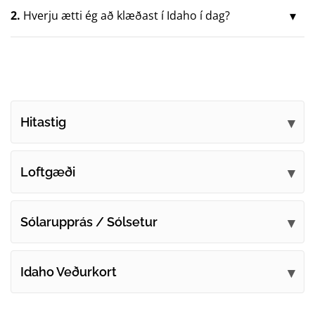
2.
Hverju ætti ég að klæðast í Idaho í dag?
Hitastig
Loftgæði
Sólarupprás / Sólsetur
Idaho Veðurkort