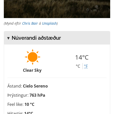
(Mynd eftir
Chris Bair
á
Unsplash
)
Núverandi aðstæður
14°C
°C
°F
Clear Sky
Ástand:
Cielo Sereno
Þrýstingur:
763 hPa
Feel like:
10 °C
Hitastig:
14°C