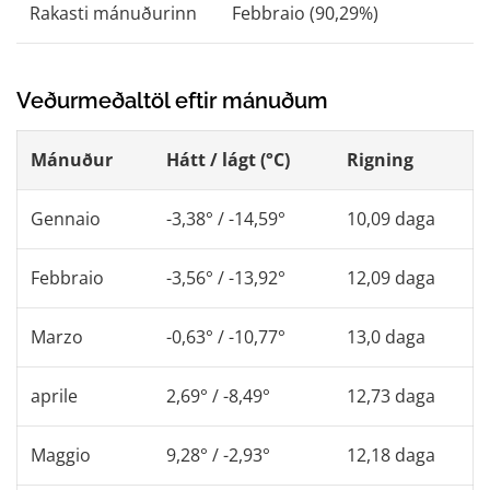
Rakasti mánuðurinn
Febbraio (90,29%)
Veðurmeðaltöl eftir mánuðum
Mánuður
Hátt / lágt (°C)
Rigning
Gennaio
-3,38° / -14,59°
10,09 daga
Febbraio
-3,56° / -13,92°
12,09 daga
Marzo
-0,63° / -10,77°
13,0 daga
aprile
2,69° / -8,49°
12,73 daga
Maggio
9,28° / -2,93°
12,18 daga