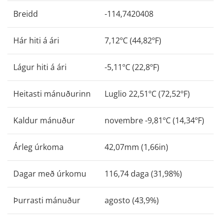
Breidd
-114,7420408
Hár hiti á ári
7,12ºC (44,82ºF)
Lágur hiti á ári
-5,11ºC (22,8ºF)
Heitasti mánuðurinn
Luglio 22,51ºC (72,52ºF)
Kaldur mánuður
novembre -9,81ºC (14,34ºF)
Árleg úrkoma
42,07mm (1,66in)
Dagar með úrkomu
116,74 daga (31,98%)
Þurrasti mánuður
agosto (43,9%)