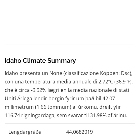
Idaho Climate Summary
Idaho presenta un None (classificazione Köppen: Dsc),
con una temperatura media annuale di 2.72ºC (36.9ºF),
che è circa -9.92% lægri en la media nazionale di stati
Uniti.Árlega lendir borgin fyrir um það bil 42.07
millimetrum (1.66 tommum) af úrkomu, dreift yfir
116.74 rigningardaga, sem svarar til 31.98% af árinu.
Lengdargráða
44,0682019