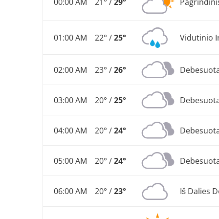
00:00 AM
21° /
29°
Pagrindini
01:00 AM
22° /
25°
Vidutinio
02:00 AM
23° /
26°
Debesuot
03:00 AM
20° /
25°
Debesuot
04:00 AM
20° /
24°
Debesuot
05:00 AM
20° /
24°
Debesuot
06:00 AM
20° /
23°
Iš Dalies 