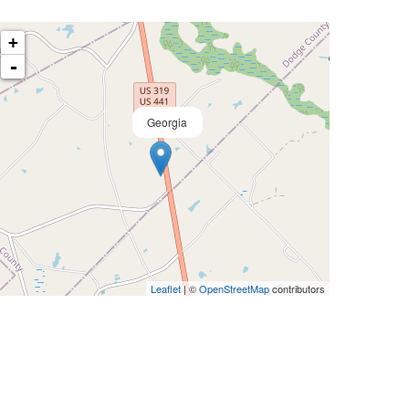
+
-
Georgia
Leaflet
| ©
OpenStreetMap
contributors