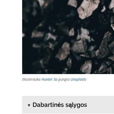
(Nuotrauka
Hunter So
įjungta
Unsplash
)
Dabartinės sąlygos