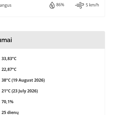
86%
5 km/h
Dangus
numai
33,83°C
22,87°C
38°C (19 August 2026)
21°C (23 July 2026)
70,1%
25 dienų