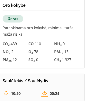
Oro kokybė
Geras
Patenkinama oro kokybė, minimali tarša,
maža rizika
CO
439
CO
110
NH
0
2
3
NO
2
O
78
PM
13
2
3
10
PM
12
SO
0
CH
1.327
25
2
4
Saulėtekis / Saulėlydis
10:50
00:24