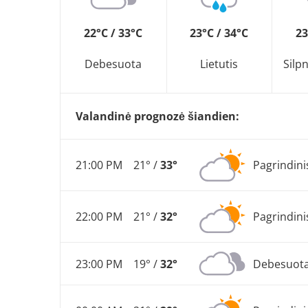
22°C / 33°C
23°C / 34°C
23
Debesuota
Lietutis
Silp
Valandinė prognozė šiandien:
21:00 PM
21° /
33°
Pagrindini
22:00 PM
21° /
32°
Pagrindini
23:00 PM
19° /
32°
Debesuot