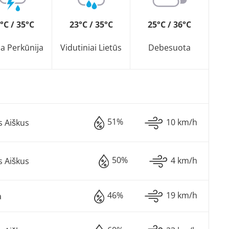
°C / 35°C
23°C / 35°C
25°C / 36°C
na Perkūnija
Vidutiniai Lietūs
Debesuota
51%
10 km/h
s Aiškus
50%
4 km/h
s Aiškus
46%
19 km/h
a