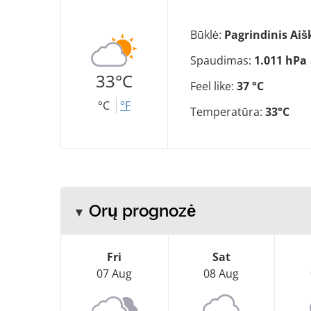
Būklė:
Pagrindinis Aiš
Spaudimas:
1.011 hPa
33°C
Feel like:
37 °C
°C
°F
Temperatūra:
33°C
Orų prognozė
Fri
Sat
07 Aug
08 Aug