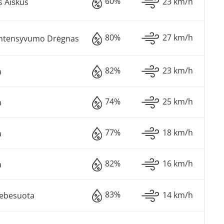
60%
23 km/h
s Aiškus
80%
27 km/h
 Intensyvumo Drėgnas
82%
23 km/h
a
74%
25 km/h
a
77%
18 km/h
a
82%
16 km/h
a
83%
14 km/h
Debesuota