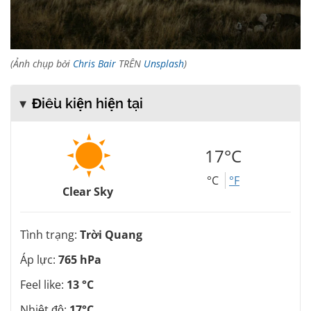
(Ảnh chụp bởi
Chris Bair
TRÊN
Unsplash
)
Điều kiện hiện tại
17°C
°C
°F
Clear Sky
Tình trạng:
Trời Quang
Áp lực:
765 hPa
Feel like:
13 °C
Nhiệt độ:
17°C