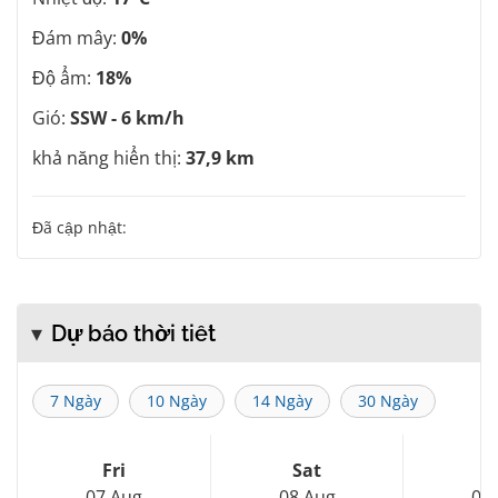
Đám mây:
0%
Độ ẩm:
18%
Gió:
SSW - 6 km/h
khả năng hiển thị:
37,9 km
Đã cập nhật:
Dự báo thời tiết
7 Ngày
10 Ngày
14 Ngày
30 Ngày
Fri
Sat
S
07 Aug
08 Aug
09