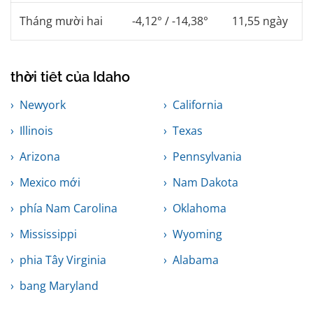
Tháng mười hai
-4,12° / -14,38°
11,55 ngày
thời tiết của Idaho
Newyork
California
Illinois
Texas
Arizona
Pennsylvania
Mexico mới
Nam Dakota
phía Nam Carolina
Oklahoma
Mississippi
Wyoming
phia Tây Virginia
Alabama
bang Maryland