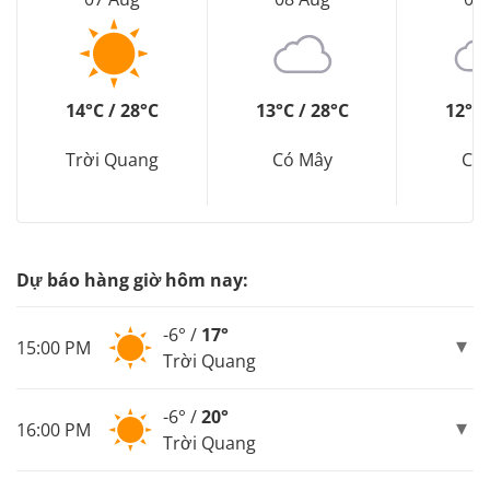
14°C / 28°C
13°C / 28°C
12°C 
Trời Quang
Có Mây
Có
Dự báo hàng giờ hôm nay:
-6° /
17°
15:00 PM
Trời Quang
-6° /
20°
16:00 PM
Trời Quang