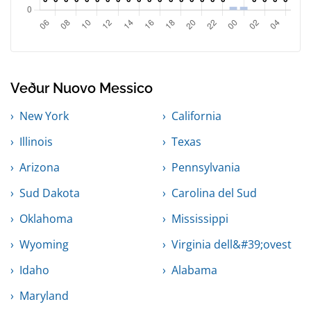
Veður Nuovo Messico
New York
California
Illinois
Texas
Arizona
Pennsylvania
Sud Dakota
Carolina del Sud
Oklahoma
Mississippi
Wyoming
Virginia dell&#39;ovest
Idaho
Alabama
Maryland