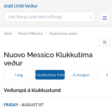
stati Uniti Veður
Heim
Nuovo Messico
Klukkutíma veður
Nuovo Messico Klukkutíma
veður
Í dag
Á klukkutíma fresti
Á morgun
3 D
Veðurspá á klukkustund
FRIDAY
- AUGUST 07