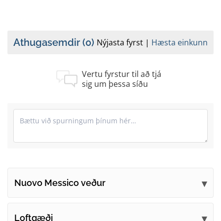
Athugasemdir
(0)
Nýjasta fyrst
Hæsta einkunn
Vertu fyrstur til að tjá
sig um þessa síðu
Nuovo Messico veður
Sendu athugasemdir þínar
Loftgæði