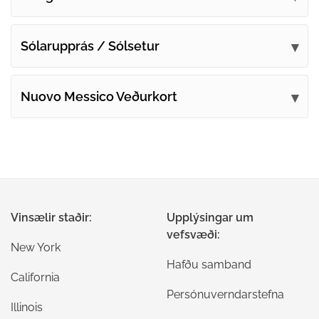
Sólarupprás / Sólsetur
Nuovo Messico Veðurkort
Vinsælir staðir:
Upplýsingar um
vefsvæði:
New York
Hafðu samband
California
Persónuverndarstefna
Illinois