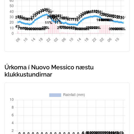
Úrkoma í Nuovo Messico næstu
klukkustundirnar